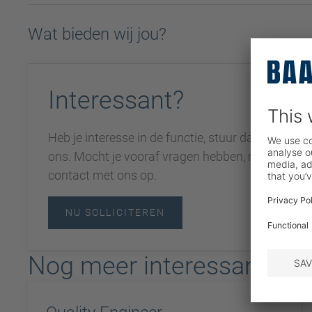
Wat bieden wij jou?
Interessant?
Heb je interesse in de functie, stuur dan je sollici
ons. Mocht je vooraf vragen hebben, neem dan g
contact met ons op.
NU SOLLICITEREN
Nog meer interessante b