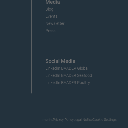
Media
Blog
Events
Newsletter
Press
Social Media
LinkedIn BAADER Global
LinkedIn BAADER Seafood
LinkedIn BAADER Poultry
Imprint
Privacy Policy
Legal Notice
Cookie Settings