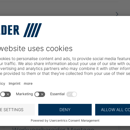
tatie naar
erust
BAADER
Rik Reuvekamp
06-2003 6933
Rik.Reuvekamp@baader.com
anen