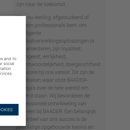
zijn naar de toekomst.
Of je nu leerling, afgestudeerd of
ervaren professionals bent: om
intelligente
voedselverwerkingsoplossingen te
implementeren, zijn loyaliteit,
teamgeest, eerlijkheid,
verantwoordelijkheid, doelgerichtheid
en passie bij ons vereist. Dit zijn de
kwaliteiten waar onze BAADER-
collega's over de hele wereld om
bekend staan. Wij bevorderen de
professionele ontwikkeling van
iedereen bij BAADER. Een belangrijk
onderdeel van ons succes is de
jarenlange opgebouwde kennis en